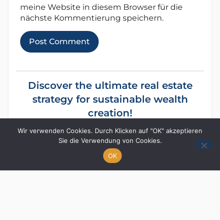
meine Website in diesem Browser für die
nächste Kommentierung speichern.
Discover the ultimate real estate
strategy for sustainable wealth
creation!
How do I build up passive income with real
Wir verwenden Cookies. Durch Klicken auf "OK" akzeptieren
estate?
Sie die Verwendung von Cookies.
OK
What should I focus on in my real estate
strategy?
How can I automate my income through
real estate?