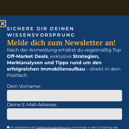
SICHERE DIR DEINEN
WISSENSVORSPRUNG
Melde dich zum Newsletter an!
Nach der Anmeldung erhältst du regelmäßig Top
Off-Market Deals
, exklusive
Strategien,
Marktanalysen und Tipps rund um den
Bau Dir ein Vermögen auf, das für Dich arbeitet.
erfolgreichen Immobilienaufbau
– direkt in dein
Erfahre mehr über die Schlüsselstrategien der
Postfach.
Immobilienwelt und wie Du sie für Deinen Erfolg
Dein Vorname:
nutzen kannst.
Deine E-Mail-Adresse:
Immobilien Akademie
Zum Webinar anmelden
Jetzt Immobilien Buch kaufen
Ich akzeptiere die
Datenschutzerklärung
und willige in den Empfang des