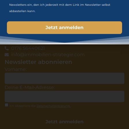
Download Gratis-Ratgeber
Newsletters ein, den ich jederzeit mit dem Link im Newsletter selbst
Immobilien Blog
abbestellen kann.
Karriere
Datenschutz
Impressum
Kontakt
Centroallee 267, 46047 Oberhausen
0176 56440621
info@immobilien-strategie.com
Newsletter abonnieren
Vorname:
Deine E-Mail-Adresse:
Ich akzeptiere die
Datenschutzerklärung
.