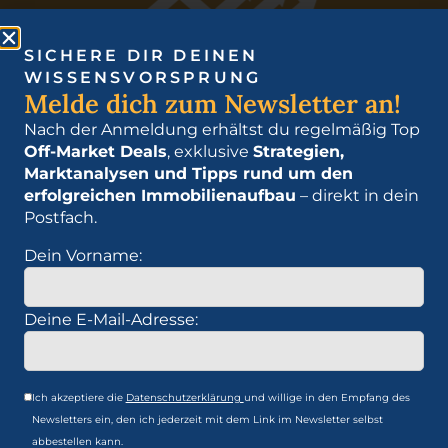
SICHERE DIR DEINEN
WISSENSVORSPRUNG
Melde dich zum Newsletter an!
Nach der Anmeldung erhältst du regelmäßig Top
Bau Dir ein Vermögen auf, das für Dich arbeitet.
Off-Market Deals
, exklusive
Strategien,
Erfahre mehr über die Schlüsselstrategien der
Marktanalysen und Tipps rund um den
Immobilienwelt und wie Du sie für Deinen Erfolg
erfolgreichen Immobilienaufbau
– direkt in dein
nutzen kannst.
Postfach.
Dein Vorname:
Immobilien Akademie
Deine E-Mail-Adresse:
Zum Webinar anmelden
Jetzt Immobilien Buch kaufen
Download Gratis-Ratgeber
Immobilien Blog
Ich akzeptiere die
Datenschutzerklärung
und willige in den Empfang des
Karriere
Newsletters ein, den ich jederzeit mit dem Link im Newsletter selbst
Datenschutz
abbestellen kann.