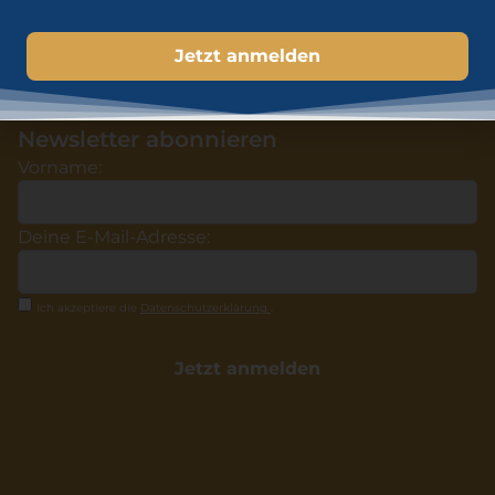
Impressum
Kontakt
Centroallee 267, 46047 Oberhausen
0176 56440621
info@immobilien-strategie.com
Newsletter abonnieren
Vorname:
Deine E-Mail-Adresse:
Ich akzeptiere die
Datenschutzerklärung
.