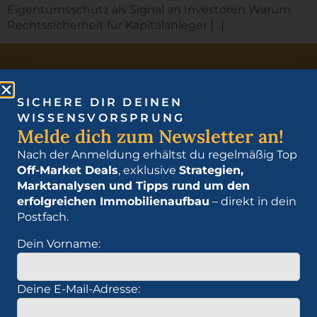
Eigentumsschutz als Signal an Investoren Warum
Rechtssicherheit für Kapitalanleger […]
SICHERE DIR DEINEN
WISSENSVORSPRUNG
Melde dich zum Newsletter an!
Nach der Anmeldung erhältst du regelmäßig Top
Off-Market Deals
, exklusive
Strategien,
Marktanalysen und Tipps rund um den
erfolgreichen Immobilienaufbau
– direkt in dein
Postfach.
Bau Dir ein Vermögen auf, das für Dich arbeitet.
Dein Vorname:
Erfahre mehr über die Schlüsselstrategien der
Immobilienwelt und wie Du sie für Deinen Erfolg
nutzen kannst.
Deine E-Mail-Adresse: