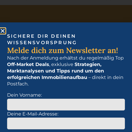
SICHERE DIR DEINEN
WISSENSVORSPRUNG
Melde dich zum Newsletter an!
Nach der Anmeldung erhältst du regelmäßig Top
Off-Market Deals
, exklusive
Strategien,
Marktanalysen und Tipps rund um den
erfolgreichen Immobilienaufbau
– direkt in dein
Bau Dir ein Vermögen auf, das für Dich arbeitet.
Postfach.
Erfahre mehr über die Schlüsselstrategien der
Dein Vorname:
Immobilienwelt und wie Du sie für Deinen Erfolg
nutzen kannst.
Deine E-Mail-Adresse:
Immobilien Akademie