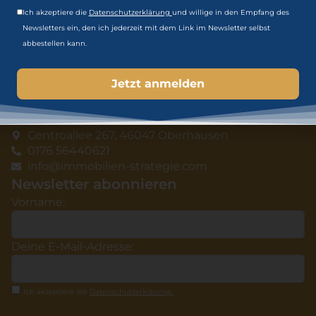
Zum Webinar anmelden
Ich akzeptiere die
Datenschutzerklärung
und willige in den Empfang des
Jetzt Immobilien Buch kaufen
Newsletters ein, den ich jederzeit mit dem Link im Newsletter selbst
Download Gratis-Ratgeber
abbestellen kann.
Immobilien Blog
Karriere
Datenschutz
Impressum
Kontakt
Centroallee 267, 46047 Oberhausen
0176 56440621
info@immobilien-strategie.com
Newsletter abonnieren
Vorname:
Deine E-Mail-Adresse:
Ich akzeptiere die
Datenschutzerklärung
.