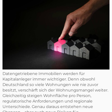
Datengetriebene Immobilien werden für
Kapitalanleger immer wichtiger. Denn obwohl
Deutschland so viele Wohnungen wie nie zuvor
besitzt, verschärft sich der Wohnungsmangel weiter.
Gleichzeitig steigen Wohnfläche pro Person,
regulatorische Anforderungen und regionale
Unterschiede. Genau daraus entstehen neue