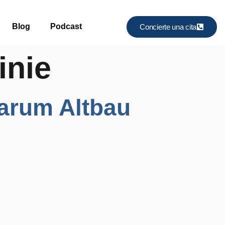
Blog
Podcast
Concierte una cita
inie
arum Altbau