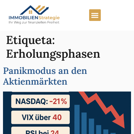
Lista preferente
Carrera profesional
Etiqueta:
Erholungsphasen
Panikmodus an den
Aktienmärkten