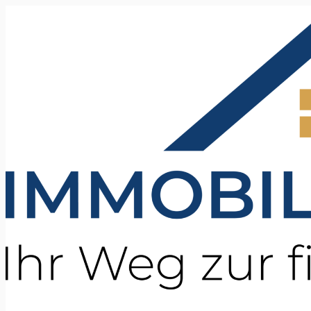
Ir
al
contenido