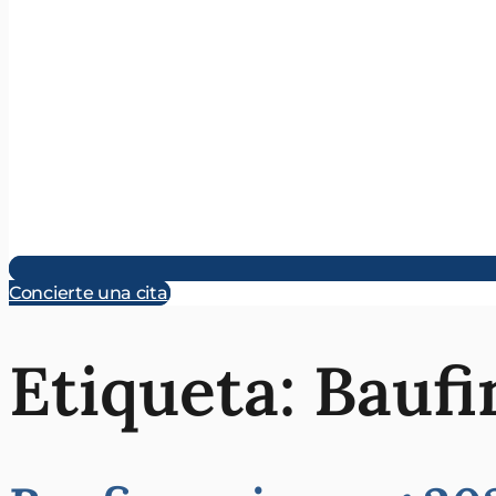
Concierte una cita
Etiqueta:
Baufi