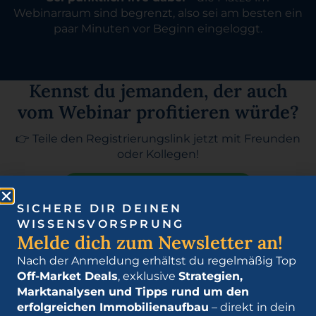
Webinarraum sind begrenzt, also sei am besten ein
paar Minuten vor Beginn eingeloggt.
Kennst du jemanden, der auch
vom Webinar profitieren würde?
👉 Teile den Registrierungslink jetzt mit Freunden
oder Kollegen!
Webinar per WhatsApp teilen
SICHERE DIR DEINEN
WISSENSVORSPRUNG
Melde dich zum Newsletter an!
Nach der Anmeldung erhältst du regelmäßig Top
Off-Market Deals
, exklusive
Strategien,
Marktanalysen und Tipps rund um den
erfolgreichen Immobilienaufbau
– direkt in dein