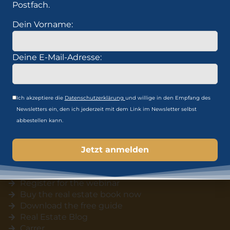
Postfach.
Dein Vorname:
Deine E-Mail-Adresse:
Build wealth that works for you.
Ich akzeptiere die
Datenschutzerklärung
und willige in den Empfang des
Learn more about the key strategies in the real
Newsletters ein, den ich jederzeit mit dem Link im Newsletter selbst
estate world and how you can use them for your
abbestellen kann.
success.
Real Estate academy
Register for the webinar
Buy the real estate book now
Download the free guide
Real Estate Blog
Carrer